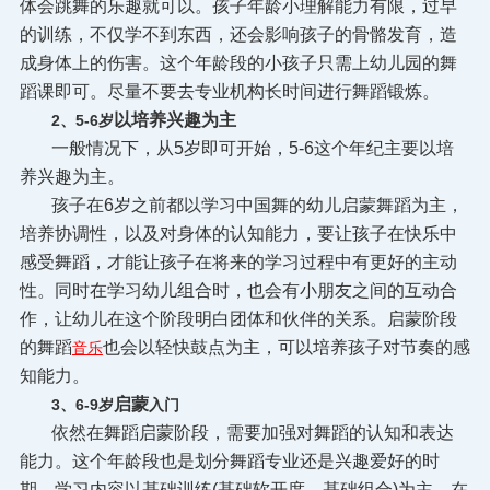
体会跳舞的乐趣就可以。孩子年龄小理解能力有限，过早
的训练，不仅学不到东西，还会影响孩子的骨骼发育，造
成身体上的伤害。这个年龄段的小孩子只需上幼儿园的舞
蹈课即可。尽量不要去专业机构长时间进行舞蹈锻炼。
以培养兴趣为主
2、5-6岁
一般情况下，从5岁即可开始，5-6这个年纪主要以培
养兴趣为主。
孩子在6岁之前都以学习中国舞的幼儿启蒙舞蹈为主，
培养协调性，以及对身体的认知能力，要让孩子在快乐中
感受舞蹈，才能让孩子在将来的学习过程中有更好的主动
性。同时在学习幼儿组合时，也会有小朋友之间的互动合
作，让幼儿在这个阶段明白团体和伙伴的关系。启蒙阶段
的舞蹈
也会以轻快鼓点为主，可以培养孩子对节奏的感
音乐
知能力。
启蒙
3、
6-9岁
入门
依然在舞蹈启蒙阶段，需要加强对舞蹈的认知和表达
能力。这个年龄段也是划分舞蹈专业还是兴趣爱好的时
期，学习内容以基础训练(基础软开度、基础组合)为主。在